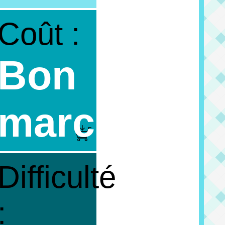
Coût :
Bon
marché
Difficulté
: