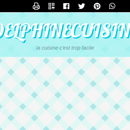
NTACTER DELPHINECUISI
DELPHINECUISIN
la cuisine c'est trop facile