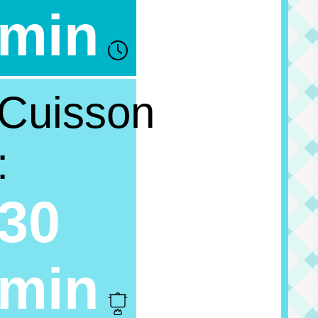
min
Cuisson
:
30
min