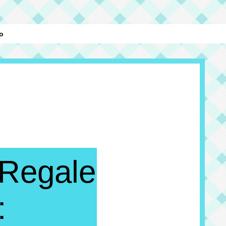
o
Regale
: