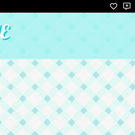
NE
X
E