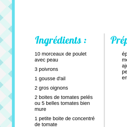
Ingrédients :
Pré
10 morceaux de poulet
ép
avec peau
me
aj
3 poivrons
pe
en
1 gousse d'ail
2 gros oignons
2 boites de tomates pelés
ou 5 belles tomates bien
mure
1 petite boite de concentré
de tomate