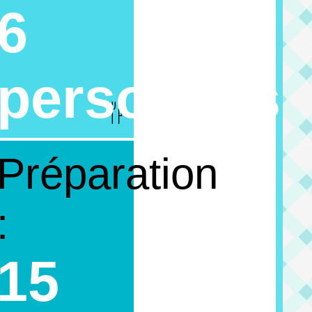
6
personnes
Préparation
:
15