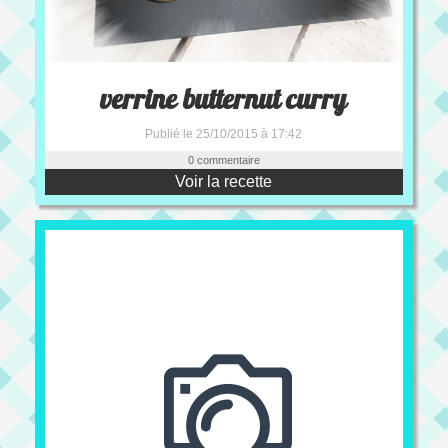
verrine butternut curry
Publié le 25/10/2015 à 17:42
0 commentaire
Voir la recette