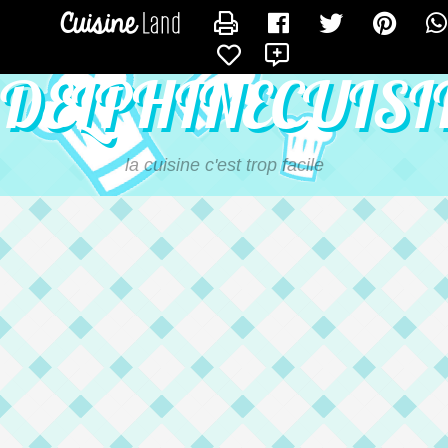
CONTACTER DELPHINECUISINE
DELPHINECUISI
la cuisine c'est trop facile