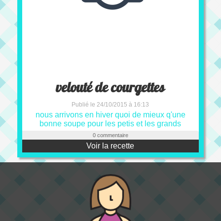
velouté de courgettes
Publié le 24/10/2015 à 16:13
nous arrivons en hiver quoi de mieux q'une
bonne soupe pour les petis et les grands
0 commentaire
Voir la recette