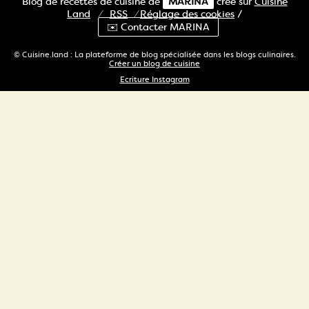
Blog de recettes de cuisine de
MARINA
créé sur
Cuisine
Land
⁄
RSS
⁄
Réglage des cookies
/
✉️ Contacter MARINA
© Cuisine.land : La plateforme de blog spécialisée dans les blogs culinaires.
Créer un blog de cuisine
Ecriture Instagram