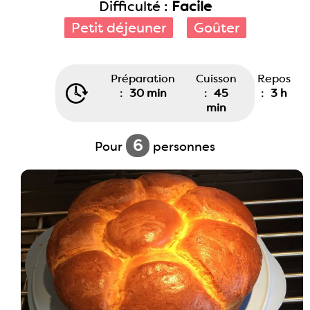
Difficulté :
Facile
Petit déjeuner
Goûter
Préparation
Cuisson
Repos
:
30 min
:
45
:
3 h
min
6
Pour
personnes