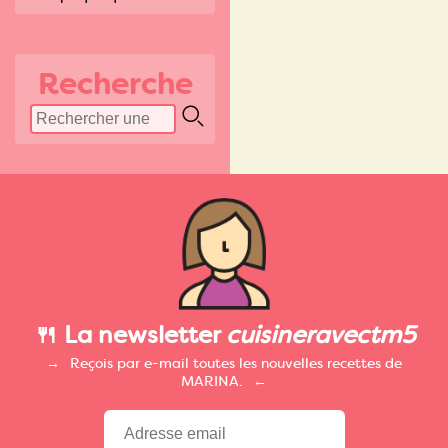
Recherche
🍴 La newsletter
cuisineravectm5
Reçois par e-mail toutes les nouvelles recettes de
MARINA.