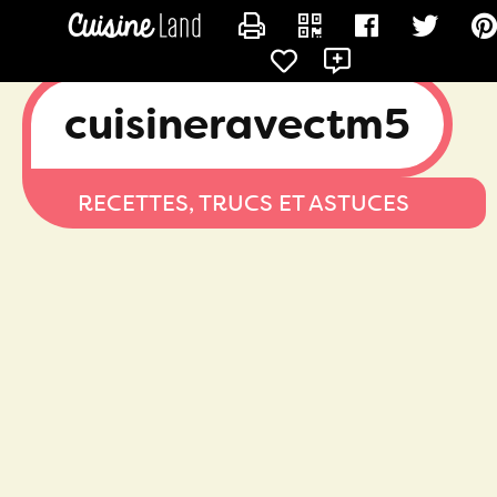
CONTACTER MARINA
cuisineravectm5
RECETTES, TRUCS ET ASTUCES