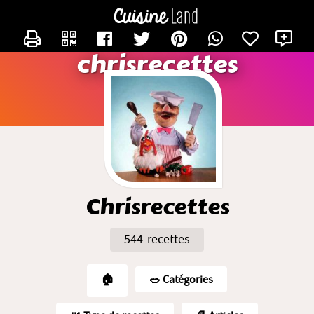
CONTACTER CHRISRECETTES
X
chrisrecettes
Chrisrecettes
544 recettes
🏠
🥗️ Catégories