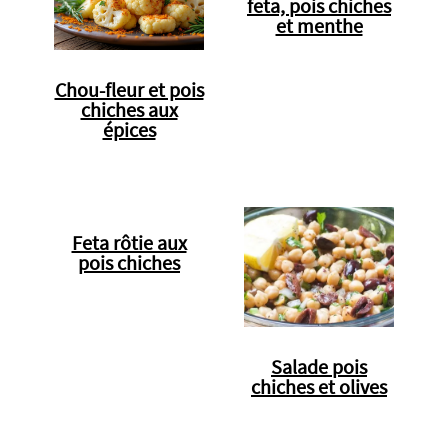
feta, pois chiches
et menthe
Chou-fleur et pois
chiches aux
épices
Feta rôtie aux
pois chiches
Salade pois
chiches et olives