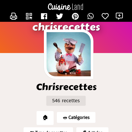
CONTACTER CHRISRECETTES
X
chrisrecettes
Chrisrecettes
546 recettes
🏠
🥗️ Catégories