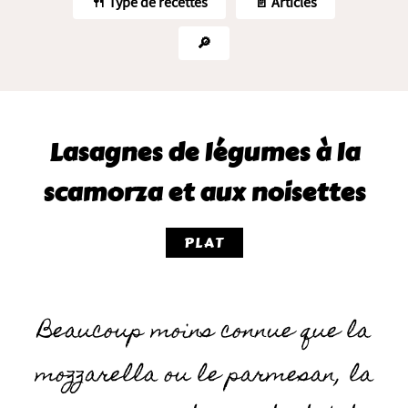
🍴 Type de recettes
📄 Articles
🔎
Lasagnes de légumes à la
scamorza et aux noisettes
PLAT
Beaucoup moins connue que la
mozzarella ou le parmesan, la