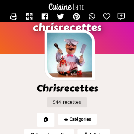
CONTACTER CHRISRECETTES
X
chrisrecettes
Chrisrecettes
544 recettes
🏠
🥗️ Catégories