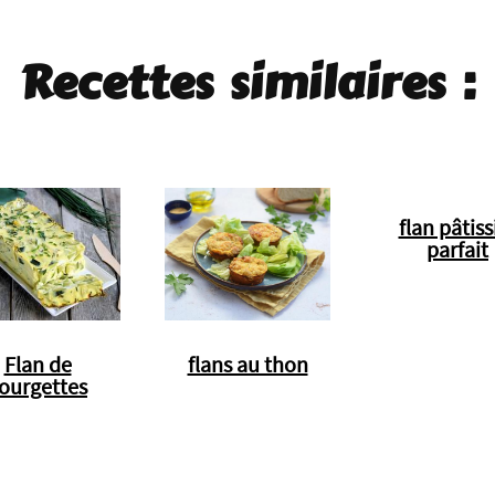
Recettes similaires :
flan pâtiss
parfait
Flan de
flans au thon
ourgettes