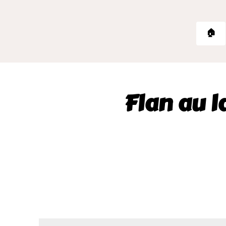
🏠
Flan au l