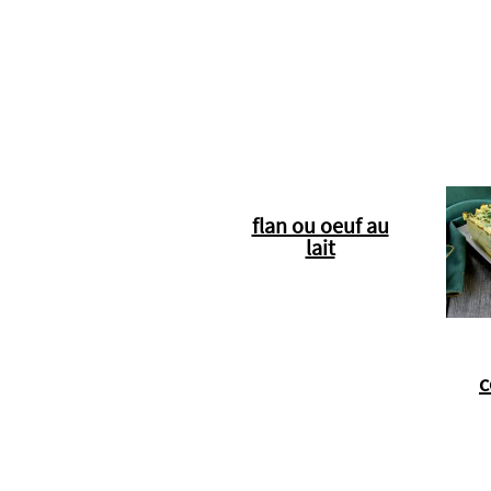
flan ou oeuf au
lait
c