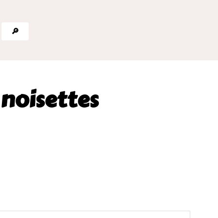
🔎
 noisettes