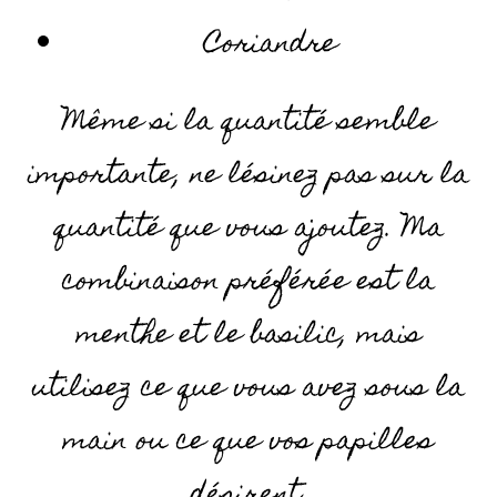
Coriandre
Même si la quantité semble
importante, ne lésinez pas sur la
quantité que vous ajoutez. Ma
combinaison préférée est la
menthe et le basilic, mais
utilisez ce que vous avez sous la
main ou ce que vos papilles
désirent.