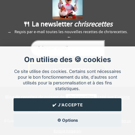
🍴 La newsletter
chrisrecettes
Reçois par e-mail toutes les nouvelles recettes de chrisrecettes.
On utilise des 🍪 cookies
Ce site utilise des cookies. Certains sont nécessaires
pour le bon fonctionnement du site, d'autres sont
utilisés pour la personnalisation et à des fins
statistiques.
Blog de recettes de cuisine de
chrisrecettes
créé sur
Cuisine
Land
⁄
RSS
⁄
Réglage des cookies
/
✔️ J'ACCEPTE
✉️ Contacter chrisrecettes
⚙️ Options
© Cuisine.land : La plateforme de blog spécialisée dans les blogs culinaires.
Créer un
blog de cuisine
Ecriture Instagram