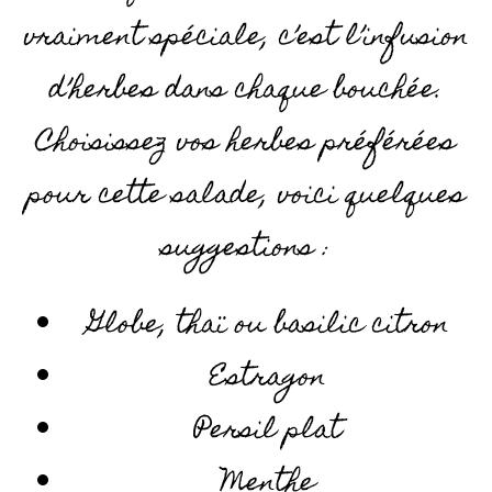
vraiment spéciale, c’est l’infusion
d’herbes dans chaque bouchée.
Choisissez vos herbes préférées
pour cette salade, voici quelques
suggestions :
Globe, thaï ou basilic citron
Estragon
Persil plat
Menthe