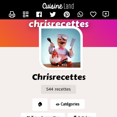
CONTACTER CHRISRECETTES
X
chrisrecettes
Chrisrecettes
544 recettes
🏠
🥗️ Catégories