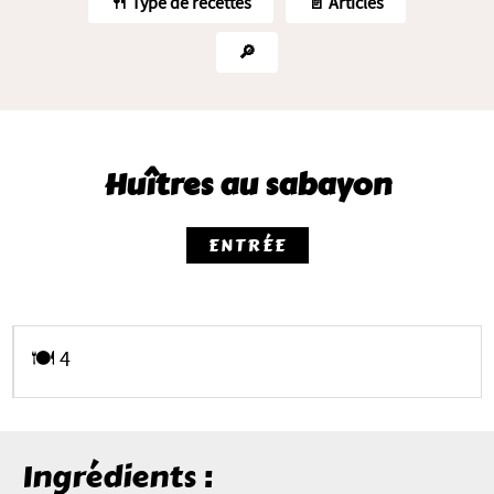
🍴 Type de recettes
📄 Articles
🔎
Huîtres au sabayon
ENTRÉE
🍽️ 4
Ingrédients :