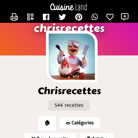
CONTACTER CHRISRECETTES
X
chrisrecettes
Chrisrecettes
544 recettes
🏠
🥗️ Catégories