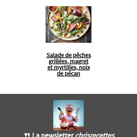
Salade de pêches
grillées, magret
et myrtilles, noix
de pécan
🍴 La newsletter
chrisrecettes