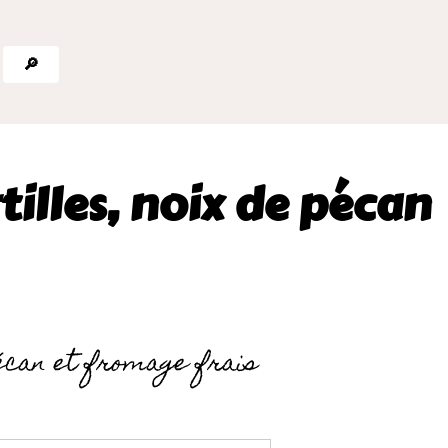
🔎
tilles, noix de pécan
pécan et fromage frais