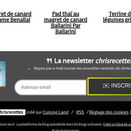
et de canard
Pad thaï au
Terrine d
ame Benallal
magret de canard
légumes gri
Ballarini Par
Ballarini
🍴 La newsletter
chrisrecette
Reçois par e-mail toutes les nouvelles recettes de chrisr
hrisrecettes
créé sur
Cuisine
Land
⁄
RSS
⁄
Réglage des cookies
sine.land : La plateforme de blog spécialisée dans les blogs culinaires.
Créer un blog de c
Ecriture Instagram