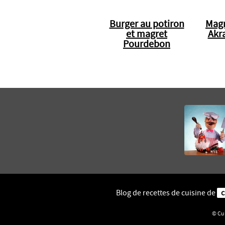
Burger au potiron
Magr
et magret
Akr
Pourdebon
Blog de recettes de cuisine de
c
© Cui