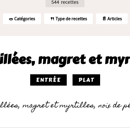
544 recettes
🥗️ Catégories
🍴 Type de recettes
📄 Articles
llées, magret et myr
ENTRÉE
PLAT
lées, magret et myrtilles, noix de 