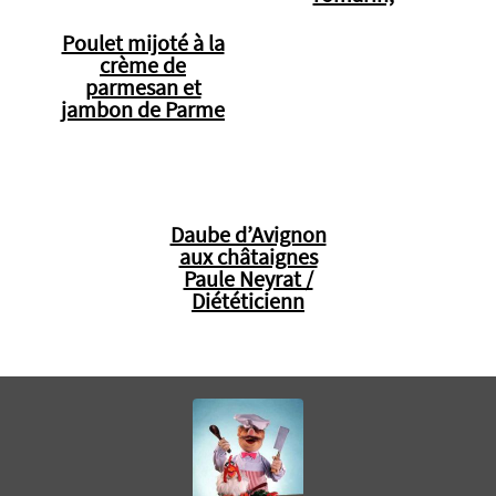
Poulet mijoté à la
crème de
parmesan et
jambon de Parme
Daube d’Avignon
aux châtaignes
Paule Neyrat /
Diététicienn