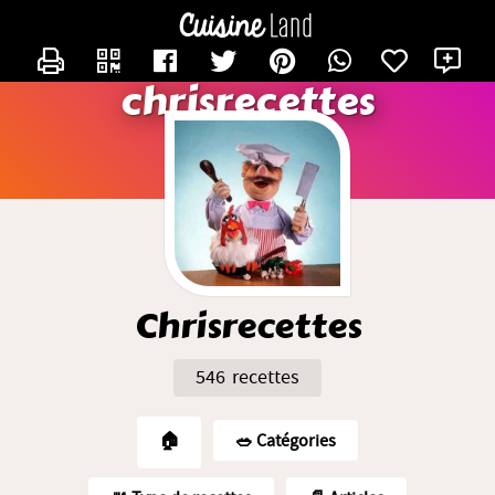
CONTACTER CHRISRECETTES
X
chrisrecettes
Chrisrecettes
546 recettes
🏠
🥗️ Catégories