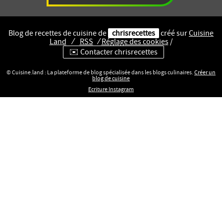
Blog de recettes de cuisine de
chrisrecettes
créé sur
Cuisine
Land
⁄
RSS
⁄
Réglage des cookies
/
✉️ Contacter chrisrecettes
© Cuisine.land : La plateforme de blog spécialisée dans les blogs culinaires.
Créer un
blog de cuisine
Ecriture Instagram