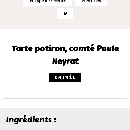
🍴 Type de recettes
📄 Articles
🔎
Tarte potiron, comté Paule
Neyrat
ENTRÉE
Ingrédients :