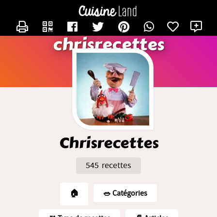
CONTACTER CHRISRECETTES
X
chrisrecettes
Chrisrecettes
545 recettes
🏠
🥗️ Catégories