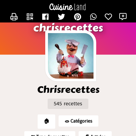
CONTACTER CHRISRECETTES
X
chrisrecettes
Chrisrecettes
545 recettes
🏠
🥗️ Catégories