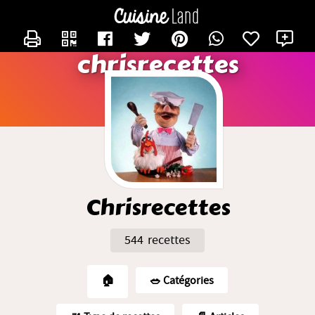
CONTACTER CHRISRECETTES
X
chrisrecettes
Chrisrecettes
544 recettes
🏠
🥗️ Catégories