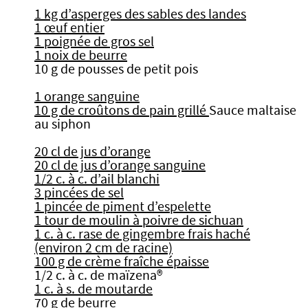
1 kg d’asperges des sables des landes
1 œuf entier
1 poignée de gros sel
1 noix de beurre
10 g de pousses de petit pois
1 orange sanguine
10 g de croûtons de pain grillé
Sauce maltaise
au siphon
20 cl de jus d’orange
20 cl de jus d’orange sanguine
1/2 c. à c. d’ail blanchi
3 pincées de sel
1 pincée de piment d’espelette
1 tour de moulin à poivre de sichuan
1 c. à c. rase de gingembre frais haché
(environ 2 cm de racine)
100 g de crème fraîche épaisse
1/2 c. à c. de maïzena®
1 c. à s. de moutarde
70 g de beurre