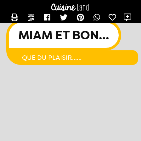
CONTACTER CHACHA44
X
MIAM ET BON...
QUE DU PLAISIR......