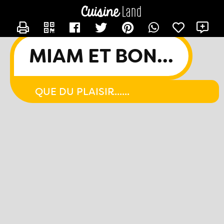
CONTACTER CHACHA44
X
MIAM ET BON...
QUE DU PLAISIR......