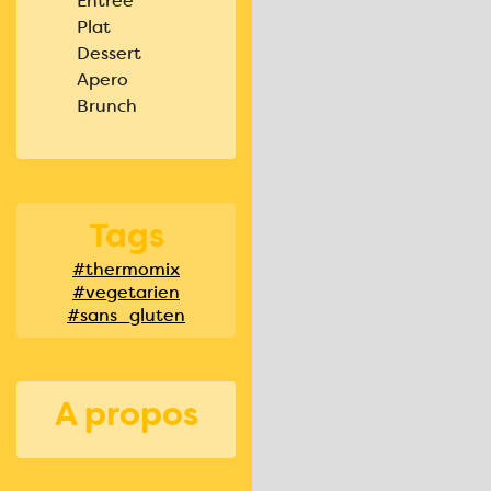
Entrée
Plat
Dessert
Apero
Brunch
Tags
#thermomix
#vegetarien
#sans_gluten
A propos