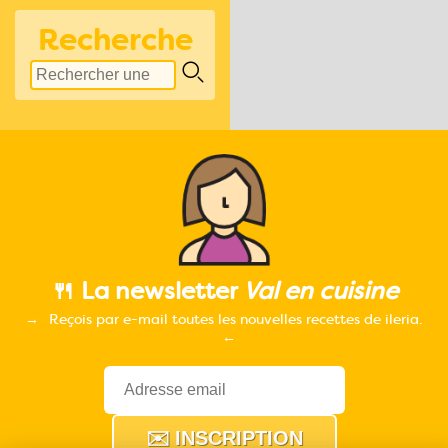
Recherche
🍴 La newsletter
Val en cuisine
Reçois par e-mail toutes les nouvelles recettes de ileria.