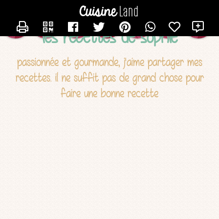
CONTACTER TROPIC
X
les recettes de sophie
passionnée et gourmande, j'aime partager mes
recettes. il ne suffit pas de grand chose pour
faire une bonne recette