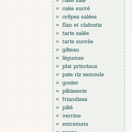
cake salé
cake sucré
crêpes salées
flan et clafoutis
tarte salée
tarte sucrée
gâteau
légumes
plat princiaux
pate riz semoule
gouter
pâtisserie
friandises
pâté
verrine
entremets