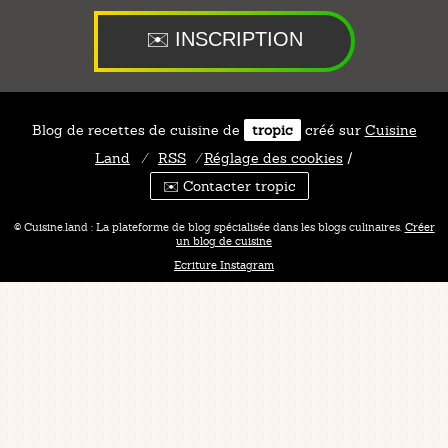
Blog de recettes de cuisine de
tropic
créé sur
Cuisine
Land
⁄
RSS
⁄
Réglage des cookies
/
✉️ Contacter tropic
© Cuisine.land : La plateforme de blog spécialisée dans les blogs culinaires.
Créer
un blog de cuisine
Ecriture Instagram