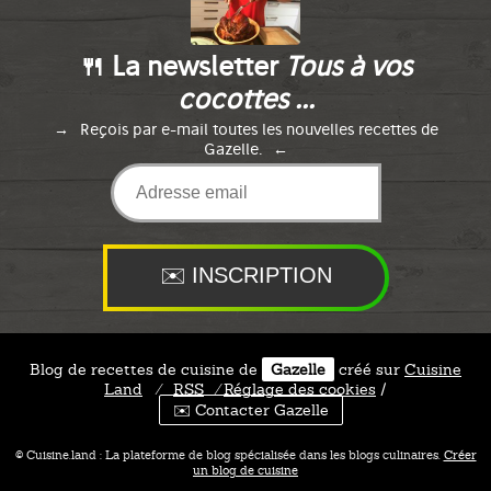
🍴 La newsletter
Tous à vos
cocottes ...
Reçois par e-mail toutes les nouvelles recettes de
Gazelle.
Blog de recettes de cuisine de
Gazelle
créé sur
Cuisine
Land
⁄
RSS
⁄
Réglage des cookies
/
✉️ Contacter Gazelle
© Cuisine.land : La plateforme de blog spécialisée dans les blogs culinaires.
Créer
un blog de cuisine