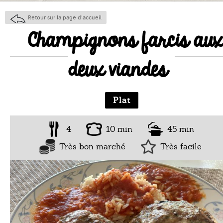
Retour sur la page d'accueil
Champignons farcis aux
deux viandes
Plat
4
10 min
45 min
Très bon marché
Très facile