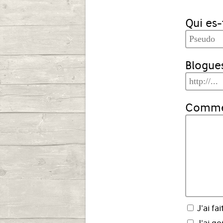
Qui es-
Blogues
Commen
J'ai fai
J'ai go