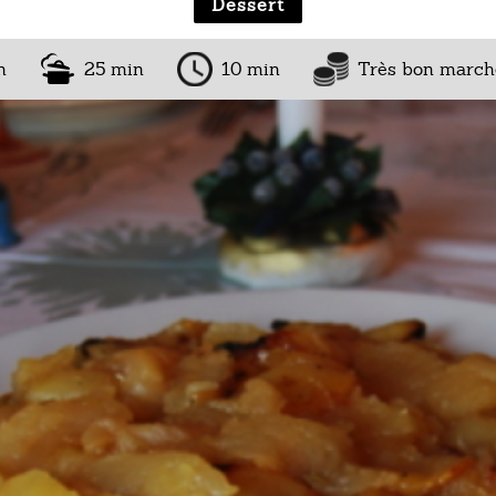
Dessert
n
25 min
10 min
Très bon march