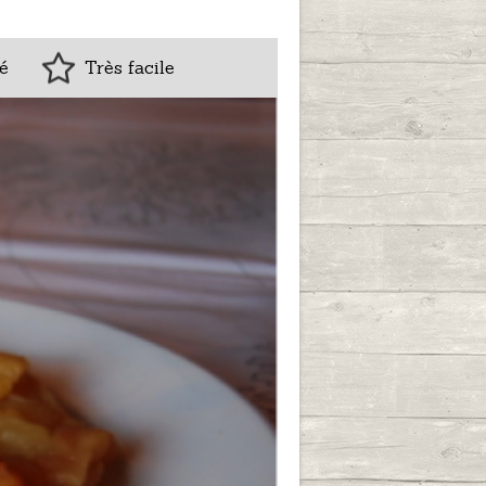
é
Très facile