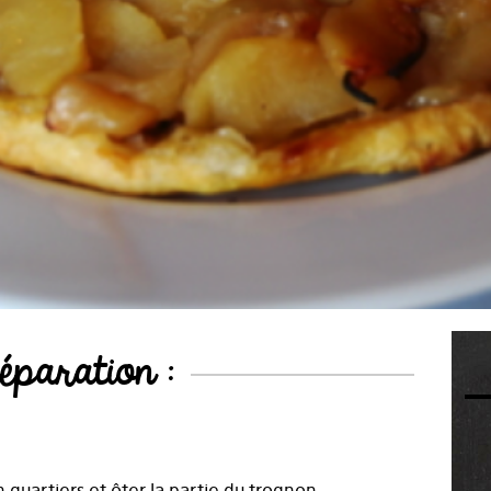
éparation :
quartiers et ôter la partie du trognon.