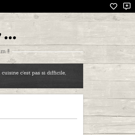
X
...
m !!
uisine c'est pas si difficile,