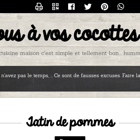
CONTACTER GAZELLE
us à vos cocottes 
cuisine maison c'est simple et tellement bon... humm
'avez pas le temps, ... Ce sont de fausses excuses. Faire la c
Tatin de pommes