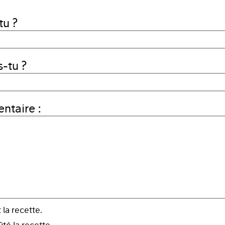
tu ?
-tu ?
taire :
t la recette.
ûté la recette.