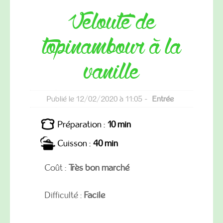
Velouté de
topinambour à la
vanille
Publié le 12/02/2020 à 11:05 -
Entrée
Préparation :
10 min
Cuisson :
40 min
Coût :
Très bon marché
Difficulté :
Facile