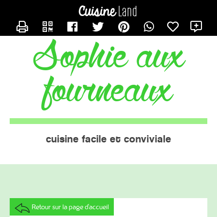
CONTACTER SOPSOP
X
sophie aux
fourneaux
cuisine facile et conviviale
Retour sur la page d'accueil