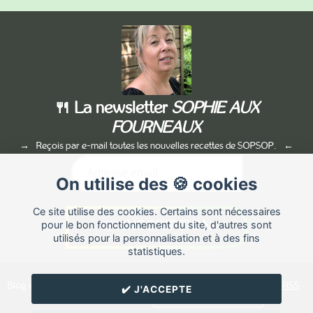
🍴 La newsletter
SOPHIE AUX
FOURNEAUX
Reçois par e-mail toutes les nouvelles recettes de SOPSOP.
On utilise des 🍪 cookies
Ce site utilise des cookies. Certains sont nécessaires
pour le bon fonctionnement du site, d'autres sont
utilisés pour la personnalisation et à des fins
statistiques.
Blog de recettes de cuisine de
SOPSOP
créé sur
Cuisine
Land
⁄
RSS
✔️ J'ACCEPTE
⁄
Réglage des cookies
/
✉️ Contacter SOPSOP