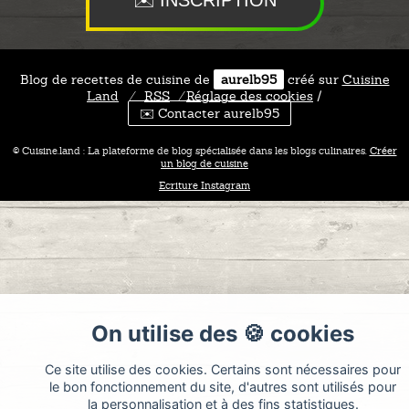
Blog de recettes de cuisine de
aurelb95
créé sur
Cuisine
Land
⁄
RSS
⁄
Réglage des cookies
/
✉️ Contacter aurelb95
© Cuisine.land : La plateforme de blog spécialisée dans les blogs culinaires.
Créer
un blog de cuisine
Ecriture Instagram
On utilise des 🍪 cookies
Ce site utilise des cookies. Certains sont nécessaires pour
le bon fonctionnement du site, d'autres sont utilisés pour
la personnalisation et à des fins statistiques.