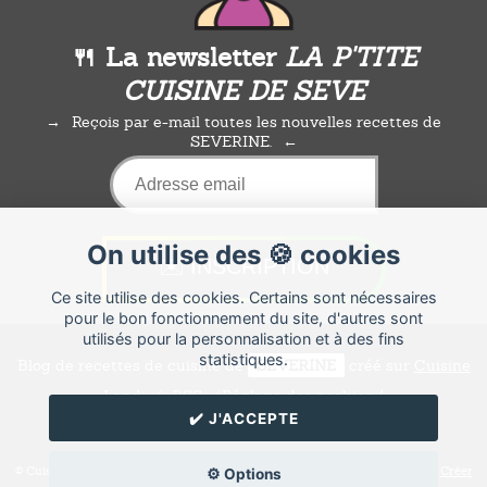
🍴 La newsletter
LA P'TITE
CUISINE DE SEVE
Reçois par e-mail toutes les nouvelles recettes de
SEVERINE.
On utilise des 🍪 cookies
Ce site utilise des cookies. Certains sont nécessaires
pour le bon fonctionnement du site, d'autres sont
utilisés pour la personnalisation et à des fins
statistiques.
Blog de recettes de cuisine de
SEVERINE
créé sur
Cuisine
Land
⁄
RSS
⁄
Réglage des cookies
/
✔️ J'ACCEPTE
✉️ Contacter SEVERINE
© Cuisine.land : La plateforme de blog spécialisée dans les blogs culinaires.
Créer
⚙️ Options
un blog de cuisine