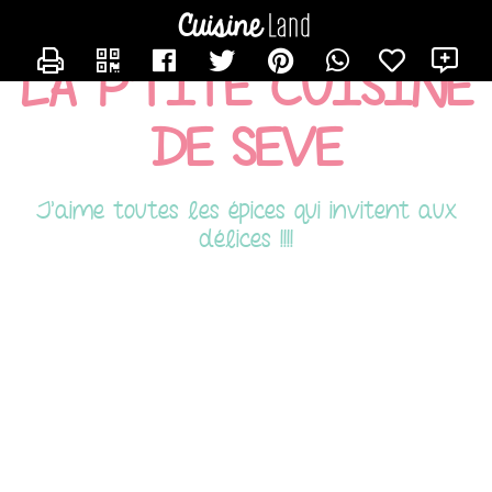
CONTACTER SEVERINE
X
LA P'TITE CUISINE
DE SEVE
J'aime toutes les épices qui invitent aux
délices !!!!