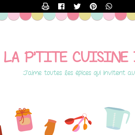
CONTACTER SEVERINE
LA P'TITE CUISINE 
J'aime toutes les épices qui invitent aux 