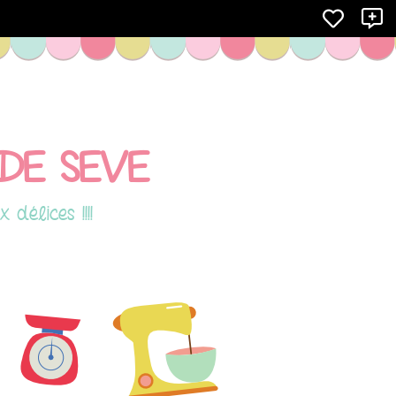
X
DE SEVE
délices !!!!