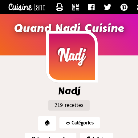
CONTACTER NADJ
Quand Nadj Cuisine
Nadj
219 recettes
🏠
🥗️ Catégories