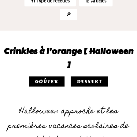
🍴 Type de recettes
📄 Articles
🔎
Crinkles à l'orange [ Halloween
]
GOÛTER
DESSERT
Halloween approche et les
premières vacances scolaires de