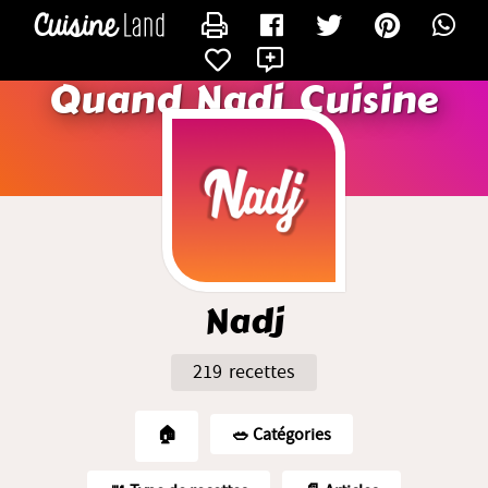
CONTACTER NADJ
X
Quand Nadj Cuisine
Nadj
219 recettes
🏠
🥗️ Catégories