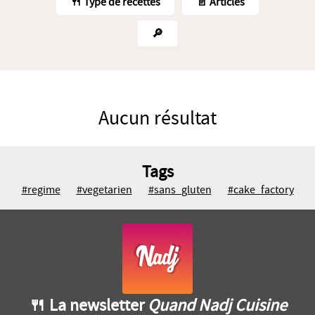
🍴 Type de recettes
📄 Articles
🔎
Aucun résultat
Tags
#regime
#vegetarien
#sans_gluten
#cake_factory
🍴 La newsletter
Quand Nadj Cuisine