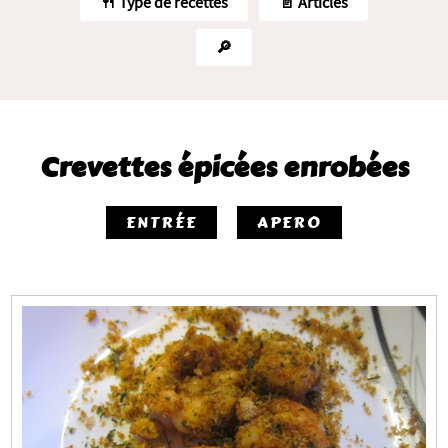
🍴 Type de recettes
📄 Articles
🔎
Crevettes épicées enrobées
ENTRÉE
APERO