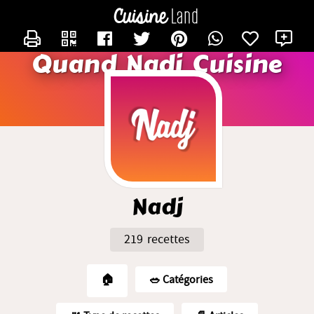
CONTACTER NADJ
X
Quand Nadj Cuisine
Nadj
219 recettes
🏠
🥗️ Catégories