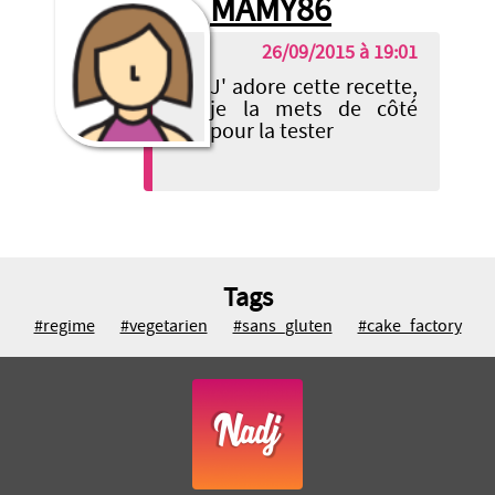
MAMY86
26/09/2015 à 19:01
J' adore cette recette,
je la mets de côté
pour la tester
Tags
#regime
#vegetarien
#sans_gluten
#cake_factory