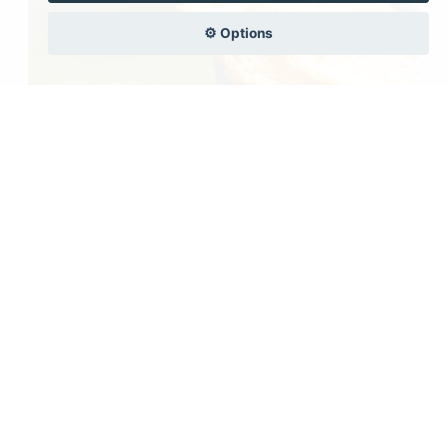
⚙️ Options
Velouté de courgettes
Publié le 21/01/2017 à 20:40
Alors pour ce premier article je propose un velouté de
courgettes pour se réchauffer avec ce froid glacial
...Gourmand, léger et rapideBon appétit !
0
commentaire(s)