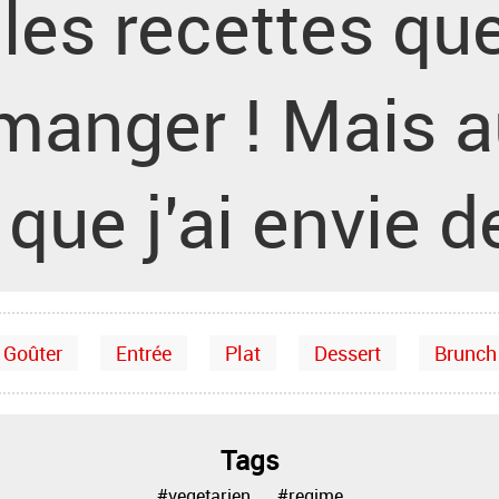
les recettes que
 manger ! Mais 
que j'ai envie d
Goûter
Entrée
Plat
Dessert
Brunch
Tags
#vegetarien
#regime