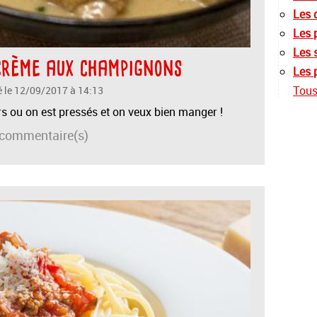
Les 
Les 
Les 
crème aux champignons
Les 
Tous 
é le 12/09/2017 à 14:13
irs ou on est pressés et on veux bien manger !
commentaire(s)