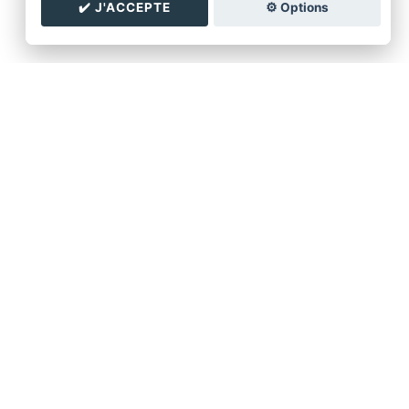
✔️ J'ACCEPTE
⚙️ Options
lats
itedinette.