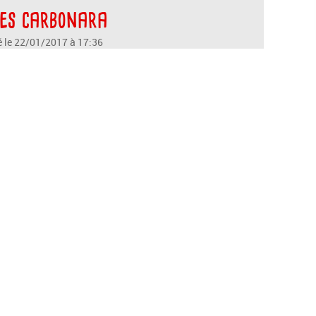
es carbonara
é le 22/01/2017 à 17:36
une barquette de lardons dans son frigo pour les
iner. Encore une recette simple, bonne et rapide
our les pressés !
commentaire(s)
🍴 La newsletter
Mes petits p
Reçois par e-mail toutes les nouvelles recettes de mapet