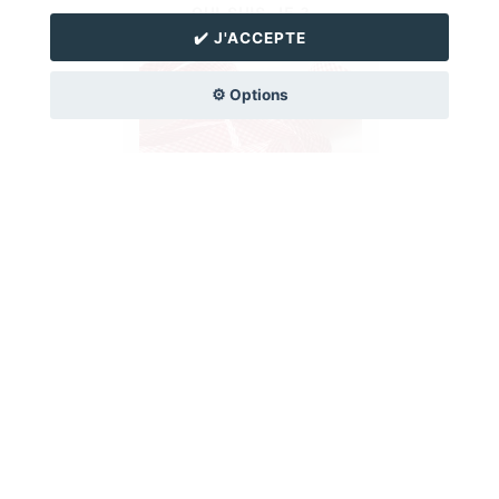
QUI SUIS-JE ?
✔️ J'ACCEPTE
⚙️ Options
CATÉGORIES
Toutes les recettes
Les soupes
Les desserts
Les plats au fours
Les saveurs du mondes