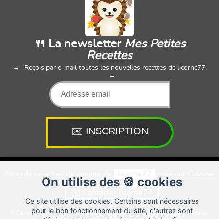
🍴 La newsletter
Mes Petites
Recettes
Reçois par e-mail toutes les nouvelles recettes de licorne77.
Blog de recettes de cuisine de
licorne77
créé sur
Cuisine
On utilise des 🍪 cookies
Land
⁄
RSS
⁄
Réglage des cookies
/
✉️ Contacter licorne77
Ce site utilise des cookies. Certains sont nécessaires
pour le bon fonctionnement du site, d'autres sont
© Cuisine.land : La plateforme de blog spécialisée dans les blogs culinaires.
Créer un blog de cuisine