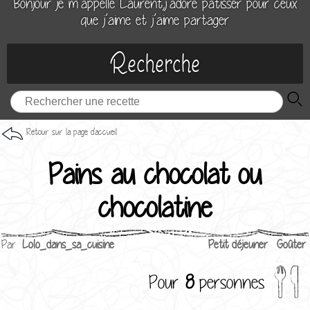
Bonjour je m’appelle Laurent,j’adore patisser pour ceux
que j’aime et j’aime partager
Recherche
Retour sur la page d'accueil
Pains au chocolat ou
chocolatine
Par
Lolo_dans_sa_cuisine
Petit déjeuner
Goûter
Pour
8
personnes