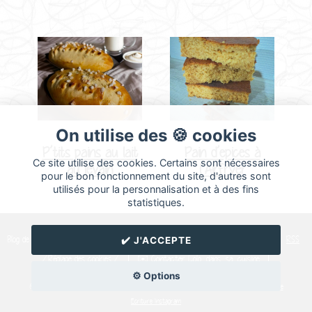
On utilise des 🍪 cookies
P’tits pains au lait
Pain d’epices à
Ce site utilise des cookies. Certains sont nécessaires
au levain
l’Airfryer
pour le bon fonctionnement du site, d'autres sont
utilisés pour la personnalisation et à des fins
statistiques.
Blog de recettes de cuisine de
Lolo_dans_sa_cuisine
créé sur
Cuisine
Land
⁄
RSS
✔️ J'ACCEPTE
⁄
Réglage des cookies
/
✉️ Contacter Lolo_dans_sa_cuisine
⚙️ Options
© Cuisine.land : La plateforme de blog spécialisée dans les blogs culinaires.
Créer un blog de cuisine
Ecriture Instagram