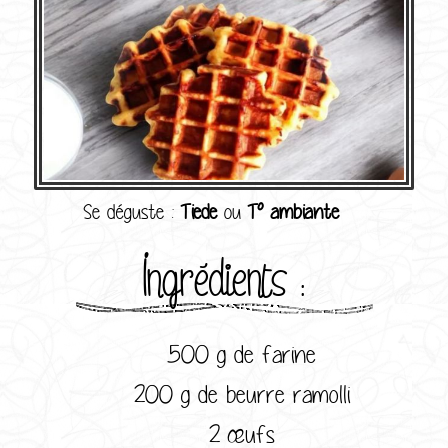
Se déguste :
Tiede
ou
T° ambiante
Ingrédients :
500 g de farine
200 g de beurre ramolli
2 œufs