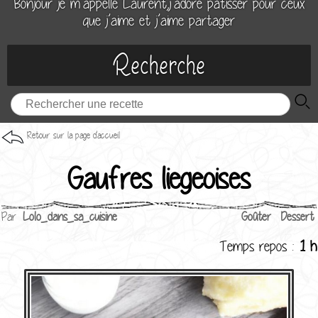
Bonjour je m’appelle Laurent,j’adore patisser pour ceux
que j’aime et j’aime partager
Recherche
Retour sur la page d'accueil
Gaufres liegeoises
Par
Lolo_dans_sa_cuisine
Goûter
Dessert
Temps repos :
1 h