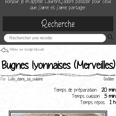
Bonjour je m’appelle Laurent,j’adore patisser pour ceux
que j’aime et j’aime partager
Recherche
Retour sur la page d'accueil
Bugnes lyonnaises (Merveilles)
Par
Lolo_dans_sa_cuisine
Goûter
Temps de préparation :
20 min
Temps cuisson :
5 min
Temps repos :
1 h