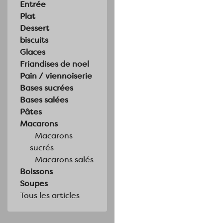
Entrée
Plat
Dessert
biscuits
Glaces
Friandises de noel
Pain / viennoiserie
Bases sucrées
Bases salées
Pâtes
Macarons
Macarons
sucrés
Macarons salés
Boissons
Soupes
Tous les articles