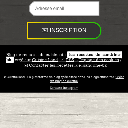
Blog de recettes de cuisine de
les_recettes_de_sandrine-
bk
créé sur
Cuisine
Land
⁄
RSS
⁄
Réglage des cookies
/
✉️ Contacter les_recettes_de_sandrine-bk
© Cuisine.land : La plateforme de blog spécialisée dans les blogs culinaires.
Créer
un blog de cuisine
Ecriture Instagram