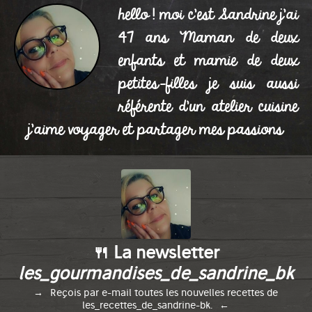
hello ! moi c'est Sandrine j'ai
47 ans Maman de deux
enfants et mamie de deux
petites-filles je suis aussi
référente d'un atelier cuisine
j'aime voyager et partager mes passions
🍴 La newsletter
les_gourmandises_de_sandrine_bk
Reçois par e-mail toutes les nouvelles recettes de
les_recettes_de_sandrine-bk.