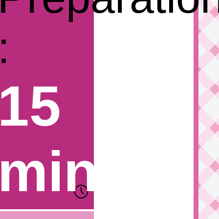
:
15
min