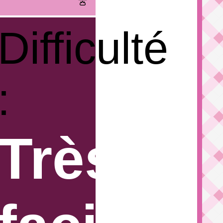
Difficulté
:
Très