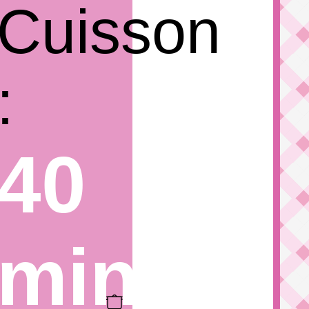
Cuisson
:
40
min