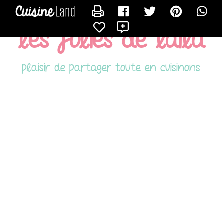
CONTACTER LAILA
X
les folies de laila
plaisir de partager toute en cuisinons