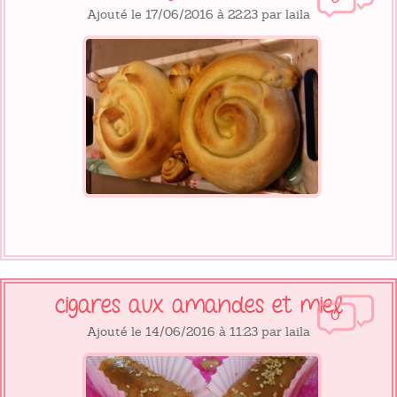
Ajouté le 17/06/2016 à 22:23 par laila
cigares aux amandes et miel
0
Ajouté le 14/06/2016 à 11:23 par laila