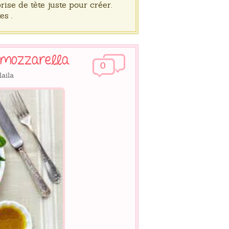
ise de tète juste pour créer.
es .
a mozzarella
0
laila