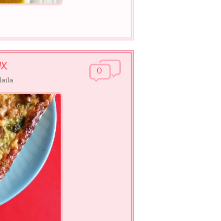
ux
0
laila