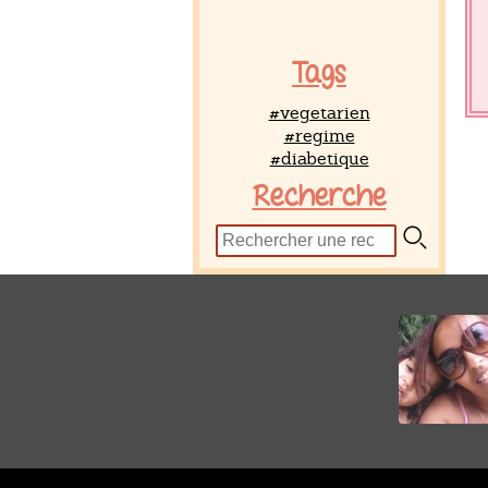
Tags
#vegetarien
#regime
#diabetique
Recherche