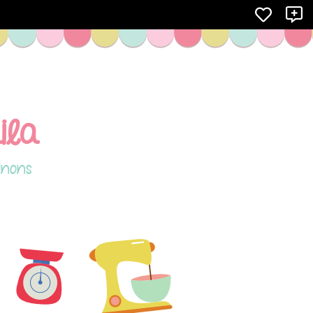
X
ila
inons