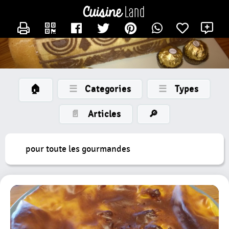
×
×
CATÉGORIES
CONTACTER LAMERECOTCOT
X
des
recettes
Toutes
Les
Recettes
🏠
☰
Categories
☰
Types
Gateaux
Petits
📄
Articles
🔎
Gateaux
Bûche
pour toute les gourmandes
Entremet
Tarte
Nouvelle
Catégorie
Tartelette