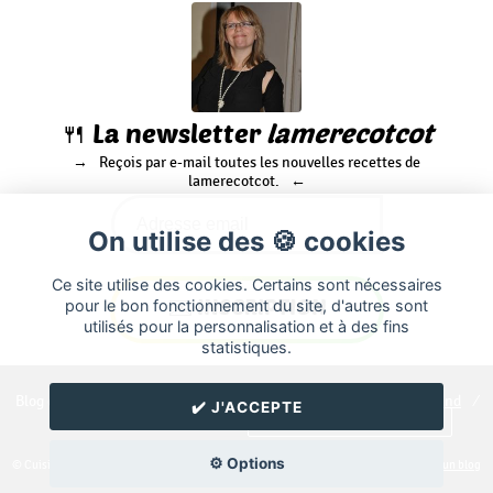
🍴 La newsletter
lamerecotcot
Reçois par e-mail toutes les nouvelles recettes de
lamerecotcot.
On utilise des 🍪 cookies
Ce site utilise des cookies. Certains sont nécessaires
pour le bon fonctionnement du site, d'autres sont
utilisés pour la personnalisation et à des fins
statistiques.
Blog de recettes de cuisine de
lamerecotcot
créé sur
Cuisine
Land
⁄
✔️ J'ACCEPTE
RSS
⁄
Réglage des cookies
/
✉️ Contacter lamerecotcot
⚙️ Options
© Cuisine.land : La plateforme de blog spécialisée dans les blogs culinaires.
Créer un blog
de cuisine