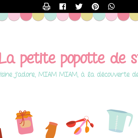
CONTACTER STEF60240
La petite popotte de 
isine j'adore, MIAM MIAM, à la découverte de m