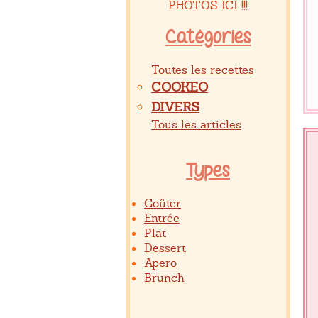
PHOTOS ICI !!!
Catégories
Toutes les recettes
COOKEO
DIVERS
Tous les articles
Types
Goûter
Entrée
Plat
Dessert
Apero
Brunch