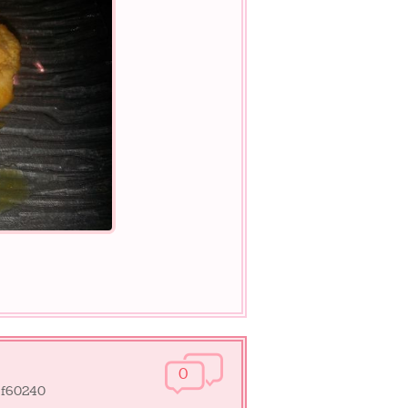
0
tef60240