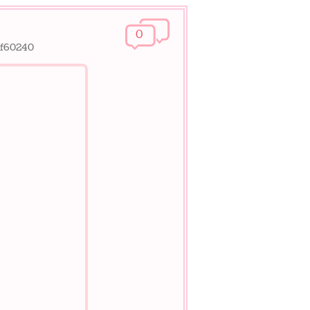
0
ef60240