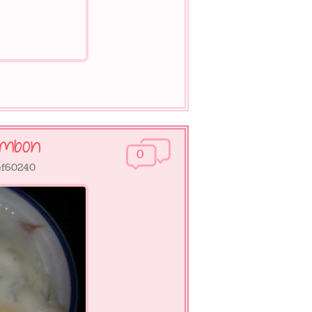
jambon
0
tef60240