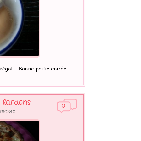
 régal _ Bonne petite entrée
x lardons
0
ef60240