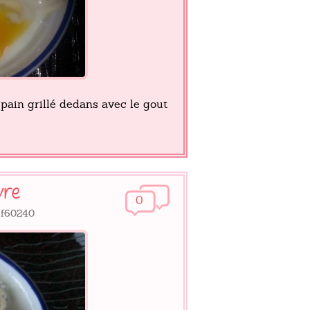
 pain grillé dedans avec le gout
vre
0
tef60240