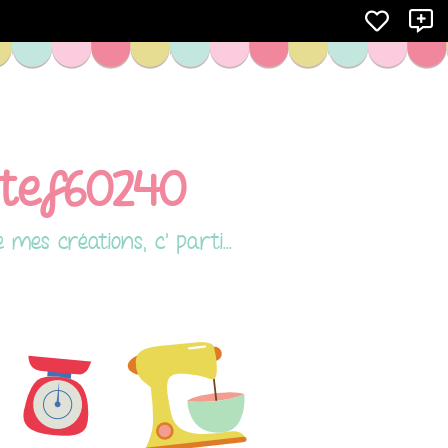
X
stef60240
es créations, c' parti...