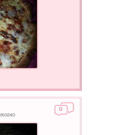
0
tef60240