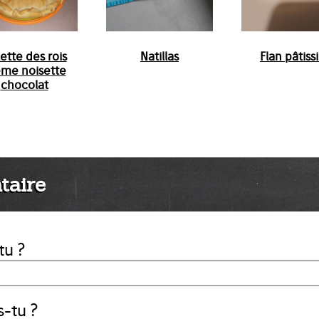
ette des rois
Natillas
Flan pâtiss
ème noisette
chocolat
taire
tu ?
-tu ?