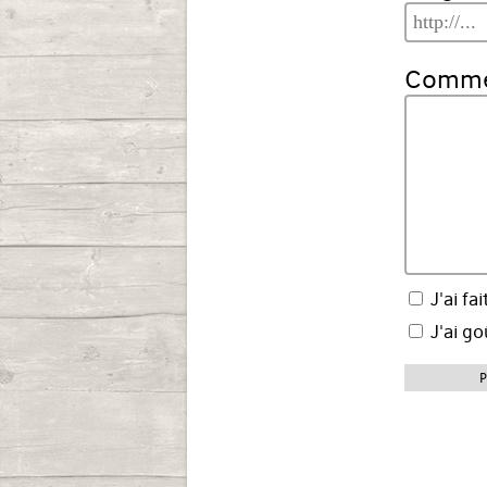
Commen
J'ai fai
J'ai go
P