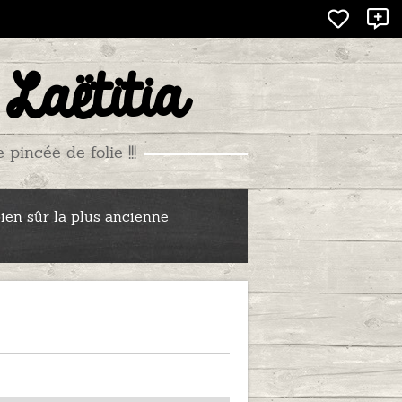
X
 Laëtitia
incée de folie !!!
bien sûr la plus ancienne