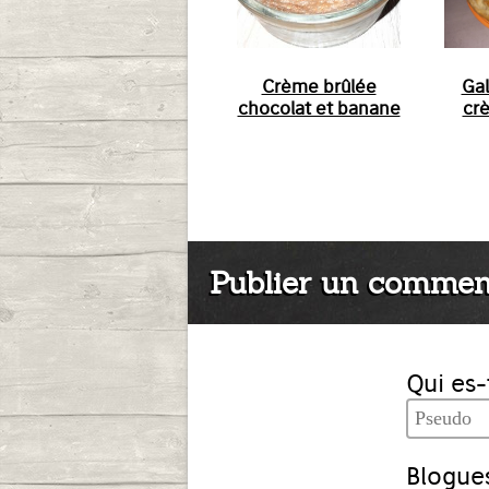
Crème brûlée
Gal
chocolat et banane
cr
Publier un commen
Qui es-
Blogues