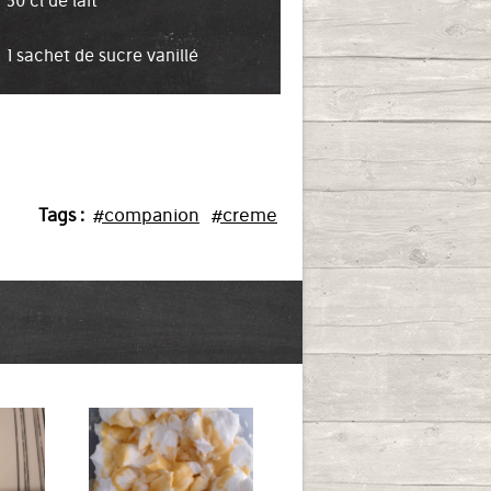
50 cl de lait
1 sachet de sucre vanillé
Tags :
#companion
#creme