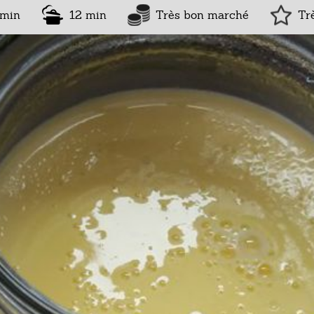
 min
12 min
Très bon marché
Trè