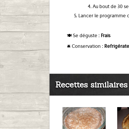
4. Au bout de 30 sec
5. Lancer le programme c
🍽️ Se déguste :
Frais
🛎️ Conservation :
Refrigérat
Recettes similaires 