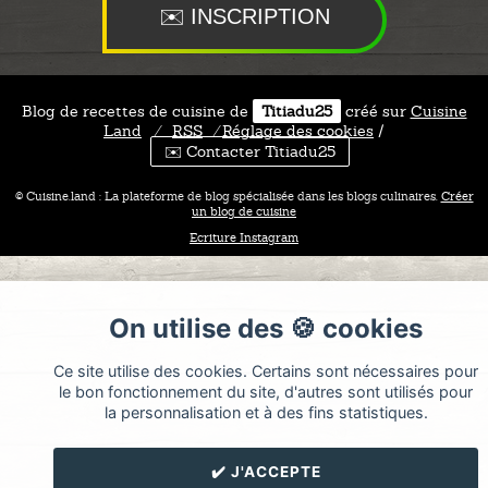
Blog de recettes de cuisine de
Titiadu25
créé sur
Cuisine
Land
⁄
RSS
⁄
Réglage des cookies
/
✉️ Contacter Titiadu25
© Cuisine.land : La plateforme de blog spécialisée dans les blogs culinaires.
Créer
un blog de cuisine
Ecriture Instagram
On utilise des 🍪 cookies
Ce site utilise des cookies. Certains sont nécessaires pour
le bon fonctionnement du site, d'autres sont utilisés pour
la personnalisation et à des fins statistiques.
✔️ J'ACCEPTE