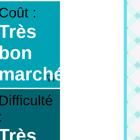
Coût :
Très
bon
marché
Difficulté
:
Très