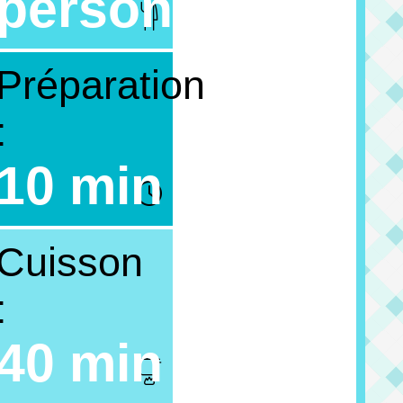
personnes
Préparation
:
10 min
Cuisson
:
40 min