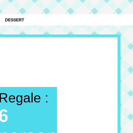
DESSERT
Regale :
6