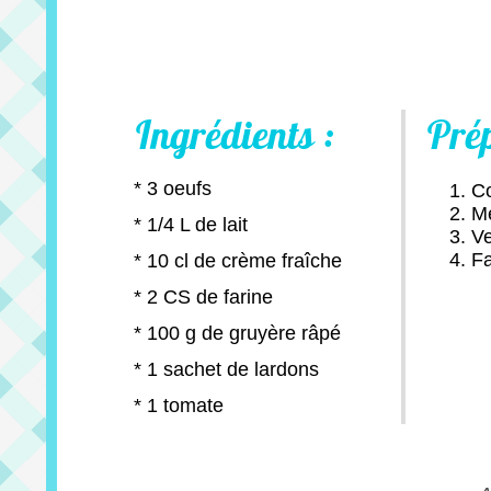
Ingrédients :
Pré
* 3 oeufs
Co
Mé
* 1/4 L de lait
Ve
Fa
* 10 cl de crème fraîche
* 2 CS de farine
* 100 g de gruyère râpé
* 1 sachet de lardons
* 1 tomate