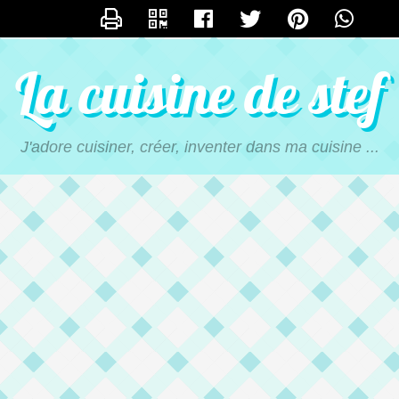
NTACTER CALIMERO_STE
La cuisine de stef
J'adore cuisiner, créer, inventer dans ma cuisine ...