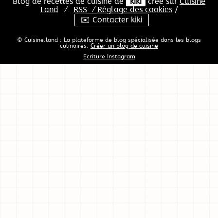
Blog de recettes de cuisine de
kiki
créé sur
Cuisine
Land
⁄
RSS
⁄
Réglage des cookies
/
✉️ Contacter kiki
© Cuisine.land : La plateforme de blog spécialisée dans les blogs
culinaires.
Créer un blog de cuisine
Ecriture Instagram