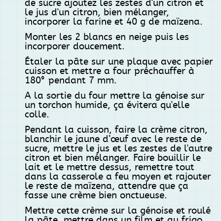
de sucre ajoutez les zestes d'un citron et
le jus d'un citron, bien mélanger,
incorporer la farine et 40 g de maïzena.
Monter les 2 blancs en neige puis les
incorporer doucement.
Étaler la pâte sur une plaque avec papier
cuisson et mettre a four préchauffer à
180° pendant 7 mm.
A la sortie du four mettre la génoise sur
un torchon humide, ça évitera qu'elle
colle.
Pendant la cuisson, faire la crème citron,
blanchir le jaune d’œuf avec le reste de
sucre, mettre le jus et les zestes de l'autre
citron et bien mélanger. Faire bouillir le
lait et le mettre dessus, remettre tout
dans la casserole a feu moyen et rajouter
le reste de maïzena, attendre que ça
fasse une crème bien onctueuse.
Mettre cette crème sur la génoise et roulé
la pâte, mettre dans un film et au frigo